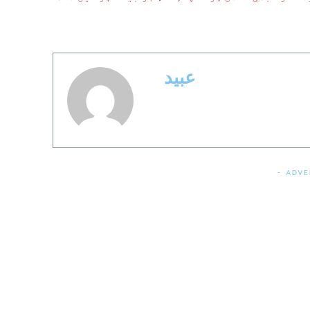
عبید
- ADVE