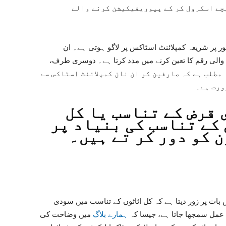
چے اسکرول کر کے پیوریفیکیشن کرنے والے
 پر شریعہ کمپلائنٹ اسٹاکس پر لاگو ہوتی ہے۔ ان
 والی رقم کا تعین کرنے میں مدد کرتا ہے۔ دوسری طرف
1 مقرر کی گئی ہے۔ اس کا مطلب ہے کہ صارفین کو ان نان کمپلائنٹ اسٹاکس سے
ورت ہے۔
 قرض کے تناسب یا کل
کے تناسب کی بنیاد پر
 کو دور کر تے ہیں۔
 بات پر زور دیتا ہے کہ کل اثاثوں کے تناسب میں سودی
 عمل سمجھا جاتا ہے، جیسا کہ
ہمارے بلاگ
میں وضاحت کی