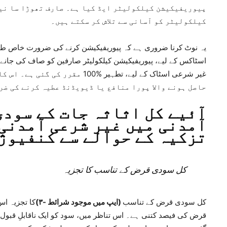
پیوریفیکیشن کیلکولیٹر ایڈ کیا ہے۔ صارف تھوڑا سا نی
کیلکولیٹر کو آسانی سے تلاش کر سکتے ہیں۔
یہ نوٹ کرنا ضروری ہے کہ پیوریفیکیشن کرنے کی ضرورت خاص طور
اسٹاکس کے لیے، پیوریفیکیشن کیلکولیٹر صارفین کو صاف کی جانے،
غیر شرعی اسٹاک کے لیے، تطہیر %00
حاصل ہونے والا پورا منافع یا ڈیویڈنڈ عطیہ کرنے کی ضر
آئیے کل اثاثہ جات کے سودی
آمدنی میں غیر شرعی آمدنی 
تزکیہ کے حوالے سے کنفیوژن
کل سودی قرض کے تناسب کا تجزیہ
کل سودی قرض کے تناسب
(ایپ میں موجود شرائط -۳)
کا تجزیہ اس
قرض کی فیصد کتنی ہے۔ اس تناظر میں، سود کو ایک ناقابلِ قبول