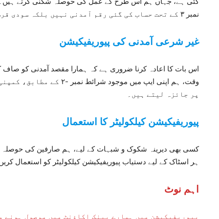
گئی ہے، جہاں ہم اس طرح کے عمل کی حوصلہ شکنی کرتے ہیں۔ ع
نمبر ۳ کے تحت حساب کی گئی رقم آمدنی نہیں بلکہ سودی قرض سے متعلق خرچ ہے۔
غیر شرعی آمدنی کی پیوریفیکیشن
اس بات کا اعادہ کرنا ضروری ہے کہ ہمارا مقصد آمدنی کو صاف کر
وقت، ہم اپنی ایپ میں موجود 
پر جائزہ لیتے ہیں۔
پیوریفیکیشن کیلکولیٹر کا استعمال
کسی بھی دیرینہ شکوک و شبہات کے لیے، ہم صارفین کی حوصلہ اف
ہر اسٹاک کے لیے دستیاب پیوریفیکیشن کیلکولیٹر کو استعمال کریں
اہم نوٹ
پیوریفیکیشن میں ہمارے بینک اکاؤنٹ میں موصول ہونے وا