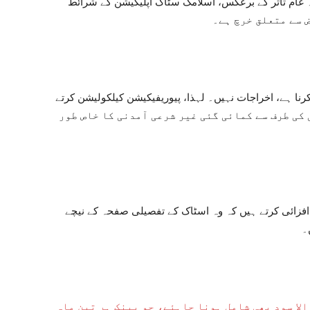
ام تاثر کے برعکس، اسلامک سٹاک اپلیکیشن کے شرائط
نا ہے، اخراجات نہیں۔ لہذا، پیوریفیکیشن کیلکولیشن کرتے
شرائط نمبر -۲ کے مطابق، کمپنی کی طرف سے کمائی گئی غیر شرعی آمدنی کا خاص طور
زائی کرتے ہیں کہ وہ اسٹاک کے تفصیلی صفحہ کے نیچے
۔
لا سود بھی شامل ہونا چاہئے، جو بینک ہر تین ماہ